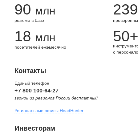
90
239
млн
резюме в базе
проверенны
18
50
млн
инструменто
посетителей ежемесячно
с персонал
Контакты
Единый телефон
+7 800 100-64-27
звонок из регионов России бесплатный
Региональные офисы HeadHunter
Москва
Инвесторам
внутригородская территория