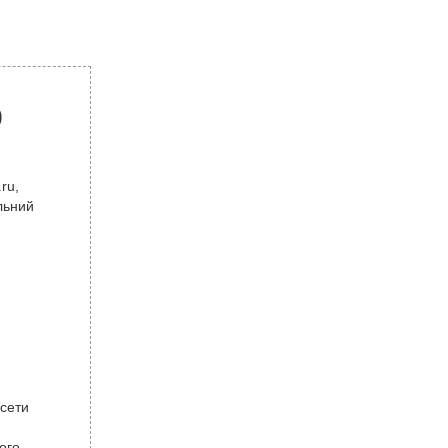
р
ru,
льний
 сети
ого