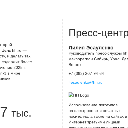
Пресс-цент
оторой
Лилия Эсауленко
 Цель hh.ru —
Руководитель пресс-службы hh.
у, и делать так,
макрорегион Сибирь, Урал, Да
и содержит более
Восток
чение 2025 г.
оп-3 в мире
+7 (383) 207-94-64
ников.
l.esaulenko@hh.ru
Использование логотипов
7
тыс.
на электронных и печатных
носителях, а также на сайтах в
Интернет третьими лицами
допускается только с письменн