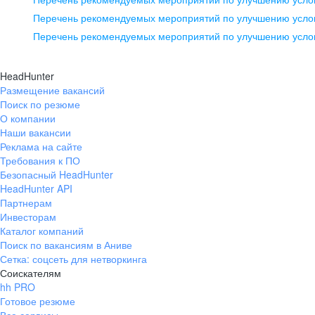
pr@ural.hh.ru
Перечень рекомендуемых мероприятий по улучшению услов
Перечень рекомендуемых мероприятий по улучшению усло
Новосибирск
ул. Большевистская, д. 35,
HeadHunter
помещение 21
Размещение вакансий
Поиск по резюме
+7 383 207-94-64
О компании
pr@nsk.hh.ru
Наши вакансии
Реклама на сайте
Требования к ПО
Безопасный HeadHunter
HeadHunter API
Партнерам
Инвесторам
Каталог компаний
Поиск по вакансиям в Аниве
Сетка: соцсеть для нетворкинга
Соискателям
hh PRO
Готовое резюме