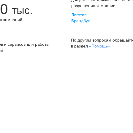
0
разрешения компании.
тыс.
Логотип
х компаний
Брендбук
+
По другим вопросам обращайт
в и сервисов для работы
в раздел
«Помощь»
ом
Санкт-Петербург
Я
ул. Жуковского, д. 19, особняк
ул