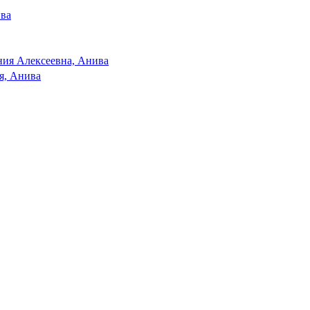
ива
ия Алексеевна, Анива
я, Анива