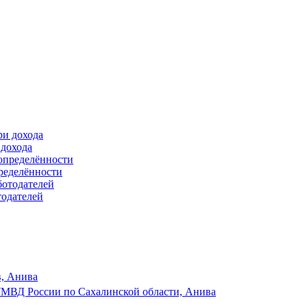
 дохода
ределённости
тодателей
в, Анива
МВД России по Сахалинской области, Анива