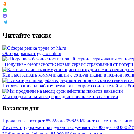
Читайте также
Обзоры рынка труда от hh.ru
«Подушка» безопасности: новый сервис страхования от потери
Как выстраивать коммуникации с сотрудниками в период неоп
Психотерапия на работе: результаты опроса соискателей и рабо
Мы продлили на месяц срок действия пакетов вакансий
Вакансии дня
Продавец - кассир
от
85 228
до
95 625
₽
Бристоль, сеть магазино
Инспектор дорожно-патрульной службы
от
70 000
до
100 000
₽
У
Мойщик тары/уборщик
85 000
₽
Малиновка, Анива