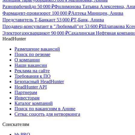
Разнорабочий
до
50 000
₽
Филимонова Татьяна Алексеевна, Ан
Фармацевт-провизор
от
100 000
₽
Аптека Миницен, Анива
Представитель Т-Банка
от
53 000
₽
Т-Банк, Анива
Продавец-консультант в "Любимый"
от
53 600
₽
Шлапакова Ксен
Электрогазосварщик
от
90 000
₽
Сахалинская Нефтяная компани
HeadHunter
Размещение вакансий
Поиск по резюме
О компании
Наши вакансии
Реклама на сайте
Требования к ПО
Безопасный HeadHunter
HeadHunter API
Партнерам
Инвесторам
Каталог компаний
Поиск по вакансиям в Аниве
Сетка: соцсеть для нетворкинга
Соискателям
hh PRO