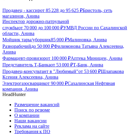
Продавец - кассир
от
85 228
до
95 625
₽
Бристоль, сеть
магазинов, Анива
Инспектор дорожно-патрульной
службы
от
70 000
до
100 000
₽
УМВД России по Сахалинской
области, Анива
Мойщик тары/уборщик
85 000
₽
Малиновка, Анива
Разнорабочий
до
50 000
₽
Филимонова Татьяна Алексеевна,
Анива
Фармацевт-провизор
от
100 000
₽
Аптека Миницен, Анива
Представитель Т-Банка
от
53 000
₽
Т-Банк, Анива
Продавец-консультант в "Любимый"
от
53 600
₽
Шлапакова
Ксения Алексеевна, Анива
Электрогазосварщик
от
90 000
₽
Сахалинская Нефтяная
компания, Анива
HeadHunter
Размещение вакансий
Поиск по резюме
О компании
Наши вакансии
Реклама на сайте
Требования к ПО