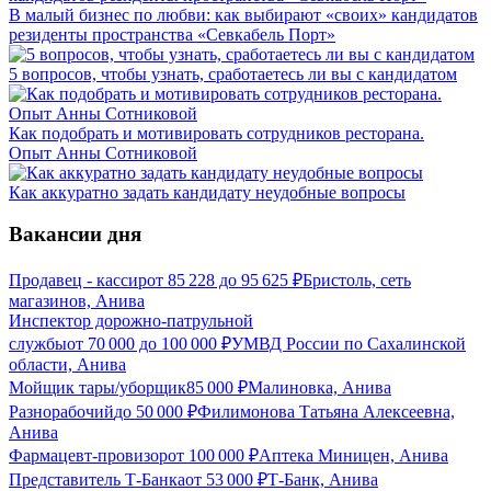
В малый бизнес по любви: как выбирают «своих» кандидатов
резиденты пространства «Севкабель Порт»
5 вопросов, чтобы узнать, сработаетесь ли вы с кандидатом
Как подобрать и мотивировать сотрудников ресторана.
Опыт Анны Сотниковой
Как аккуратно задать кандидату неудобные вопросы
Вакансии дня
Продавец - кассир
от
85 228
до
95 625
₽
Бристоль, сеть
магазинов, Анива
Инспектор дорожно-патрульной
службы
от
70 000
до
100 000
₽
УМВД России по Сахалинской
области, Анива
Мойщик тары/уборщик
85 000
₽
Малиновка, Анива
Разнорабочий
до
50 000
₽
Филимонова Татьяна Алексеевна,
Анива
Фармацевт-провизор
от
100 000
₽
Аптека Миницен, Анива
Представитель Т-Банка
от
53 000
₽
Т-Банк, Анива