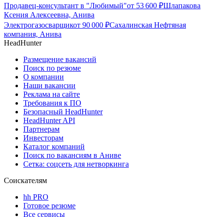
Продавец-консультант в "Любимый"
от
53 600
₽
Шлапакова
Ксения Алексеевна, Анива
Электрогазосварщик
от
90 000
₽
Сахалинская Нефтяная
компания, Анива
HeadHunter
Размещение вакансий
Поиск по резюме
О компании
Наши вакансии
Реклама на сайте
Требования к ПО
Безопасный HeadHunter
HeadHunter API
Партнерам
Инвесторам
Каталог компаний
Поиск по вакансиям в Аниве
Сетка: соцсеть для нетворкинга
Соискателям
hh PRO
Готовое резюме
Все сервисы