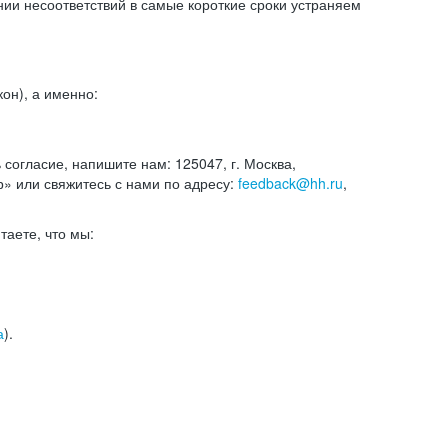
и несоответствий в самые короткие сроки устраняем
он), а именно:
ь согласие, напишите нам: 125047, г. Москва,
р» или свяжитесь с нами по адресу:
feedback@hh.ru
,
итаете, что мы:
а
).