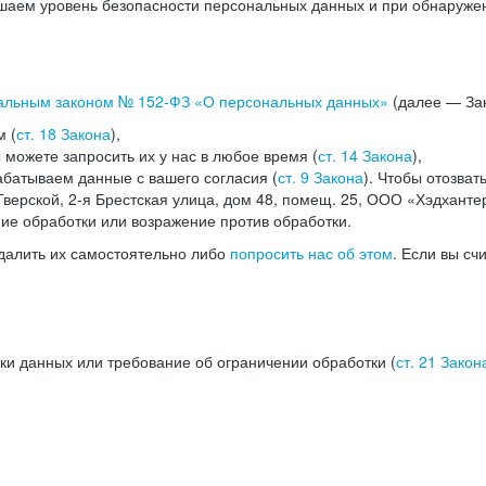
аем уровень безопасности персональных данных и при обнаружени
альным законом №
152-ФЗ
«О персональных данных»
(далее — Зак
м (
ст. 18 Закона
),
можете запросить их у нас в любое время (
ст. 14 Закона
),
абатываем данные с вашего согласия (
ст. 9 Закона
). Чтобы отозват
верской, 2-я Брестская улица, дом 48, помещ. 25, ООО «Хэдханте
ние обработки или возражение против обработки.
далить их самостоятельно либо
попросить нас об этом
. Если вы сч
ки данных или требование об ограничении обработки (
ст. 21 Закон