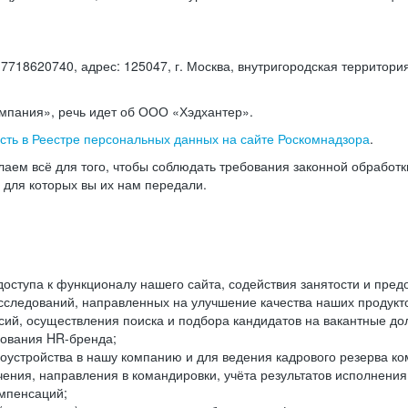
18620740, адрес: 125047, г. Москва, внутригородская территория
омпания», речь идет об ООО «Хэдхантер».
есть в Реестре персональных данных на сайте Роскомнадзора
.
аем всё для того, чтобы соблюдать требования законной обработ
, для которых вы их нам передали.
ступа к функционалу нашего сайта, содействия занятости и пред
следований, направленных на улучшение качества наших продуктов
ий, осуществления поиска и подбора кандидатов на вакантные дол
ования HR-бренда;
оустройства в нашу компанию и для ведения кадрового резерва ко
чения, направления в командировки, учёта результатов исполнени
омпенсаций;