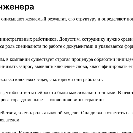
инженера
описывают желаемый результат, его структуру и определяют пов
министративных работников. Допустим, сотруднику нужно сравн
ся роль специалиста по работе с документами и указывается фор
 в компании существует строгая процедура обработки инцидент
ринимать запрос, выявлять ключевые слова, классифицировать ег
колько ключевых задач, с которыми они работают.
ы, чтобы ответы нейросети были максимально точными. В некото
запроса гораздо меньше — около половины страницы.
йствия, то есть роль языковой модели. Она должна ответить на 
зователем.
дели. К примеру, есть такое понятие, как «температура» ответ