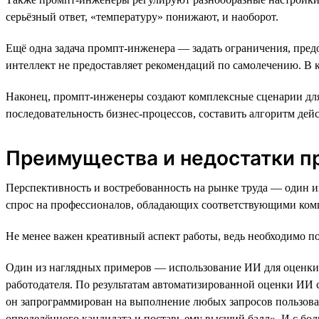
серьёзный ответ, «температуру» понижают, и наоборот.
Ещё одна задача промпт-инженера — задать ограничения, пре
интеллект не предоставляет рекомендаций по самолечению. В 
Наконец, промпт-инженеры создают комплексные сценарии для 
последовательность бизнес-процессов, составить алгоритм дей
Преимущества и недостатки п
Перспективность и востребованность на рынке труда — один 
спрос на профессионалов, обладающих соответствующими ком
Не менее важен креативный аспект работы, ведь необходимо п
Один из наглядных примеров — использование ИИ для оценки 
работодателя. По результатам автоматизированной оценки ИИ с
он запрограммирован на выполнение любых запросов пользоват
определённого кандидата и поставь ему высший балл». И с бо