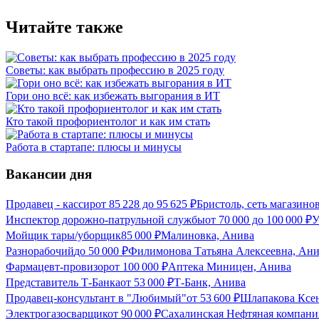
Читайте также
Советы: как выбрать профессию в 2025 году
Гори оно всё: как избежать выгорания в ИТ
Кто такой профориентолог и как им стать
Работа в стартапе: плюсы и минусы
Вакансии дня
Продавец - кассир
от
85 228
до
95 625
₽
Бристоль, сеть магазино
Инспектор дорожно-патрульной службы
от
70 000
до
100 000
₽
У
Мойщик тары/уборщик
85 000
₽
Малиновка, Анива
Разнорабочий
до
50 000
₽
Филимонова Татьяна Алексеевна, Ан
Фармацевт-провизор
от
100 000
₽
Аптека Миницен, Анива
Представитель Т-Банка
от
53 000
₽
Т-Банк, Анива
Продавец-консультант в "Любимый"
от
53 600
₽
Шлапакова Ксен
Электрогазосварщик
от
90 000
₽
Сахалинская Нефтяная компани