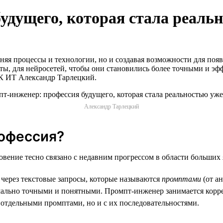
удущего, которая стала реальн
еняя процессы и технологии, но и создавая возможности для п
ты, для нейросетей, чтобы они становились более точными и эф
МК ИТ Александр Тарлецкий.
Александр Тарлецкий
рофессия?
ение тесно связано с недавним прогрессом в области больших 
через текстовые запросы, которые называются
промптами
(от а
имально точными и понятными. Промпт-инженер занимается корр
с отдельными промптами, но и с их последовательностями.