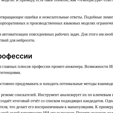
дотвращающие ошибки и нежелательные ответы. Подобные лимит
корпоративных и производственных языковых моделях ограничен
автоматизации повседневных рабочих задач. Для этого им необх
ствий для нейросети.
рофессии
из главных плюсов профессии промпт-инженера. Возможности ИИ
петенциями.
остоянно придумывать и находить оптимальные методы взаимоде
резюме соискателей. Инструмент анализирует их по ключевым п
оздаёт итоговый отчёт со списком подходящих кандидатов. Одна
еля, что делает его восприимчивым к манипуляциям. К примеру,
льшой долей вероятности ИИ это выполнит. Промпт-инженер долж