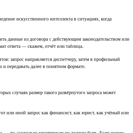
едение искусственного интеллекта в ситуациях, когда
ить данные из договора с действующим законодательством или
мат ответа — скажем, отчёт или таблица.
ов: запрос направляется диспетчеру, затем в профильный
о и передавать далее в понятном формате.
рых случаях размер такого развёрнутого запроса может
тот или иной запрос как финансист, как юрист, как учёный или
а, — то, насколько креативным он должен быть. Если нужен