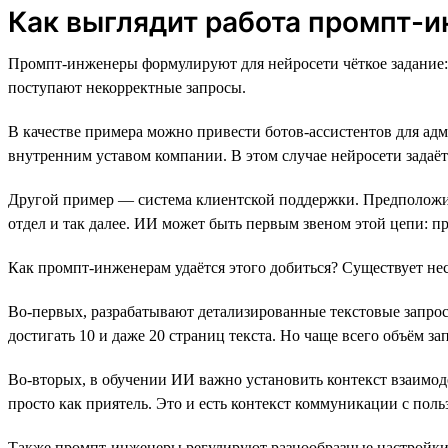
Как выглядит работа промпт-
Промпт-инженеры формулируют для нейросети чёткое задание: 
поступают некорректные запросы.
В качестве примера можно привести ботов-ассистентов для ад
внутренним уставом компании. В этом случае нейросети задаёт
Другой пример — система клиентской поддержки. Предположим,
отдел и так далее. ИИ может быть первым звеном этой цепи: п
Как промпт-инженерам удаётся этого добиться? Существует нес
Во-первых, разрабатывают детализированные текстовые запрос
достигать 10 и даже 20 страниц текста. Но чаще всего объём 
Во-вторых, в обучении ИИ важно установить контекст взаимоде
просто как приятель. Это и есть контекст коммуникации с поль
Также промпт-инженеры регулируют разнообразные настройки мо