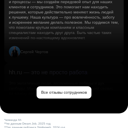
и процессы — мы создаём передовой опыт для наших
клиентов и сотрудников. Это помогает нам находить
решения, которые действительно меняют жизнь людей
к лучшему. Наша культура — про вовлечённость, заботу
и искреннее желание делать полезное. Мы гордимся тем,
что помогаем крутым компаниям и классным
специалистам находить друг друга. Быть частью таких
изменений по‑настоящему вдохновляет.
Сергей Чертов
hh.ru — это не просто работа
Это эмпатичные люди, заслуженные победы и дух
свободы. Мы помогаем миру и создаём лучший сервис
Все отзывы сотрудников
по поиску работы в стране.
Ольга Емельянова
*команда hh
**по данным Dream Job, 2025 год
***по данным рейтинга Similarweb, 2024 год