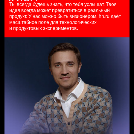
HeadHunter::Коммерческий департамент
10000000 so'm
29 июл. 2026
Ты всегда будешь знать, что тебя услышат.
Твоя
4 авг. 2026
Ташкент
з/п не указана
идея всегда может превратиться в реальный
SMM-менеджер
150000 ₽
Москва
продукт.
У нас можно быть визионером. hh.ru даёт
HeadHunter::Департамент маркетинга
Санкт-Петербург
масштабное поле для технологических
Старший специалист телемаркетинга
15 июл. 2026
и продуктовых экспериментов.
HeadHunter::Телефонные продажи
з/п не указана
Key Account Manager (EdTech)
14 июл. 2026
Ташкент
HeadHunter::Коммерческий департамент
15000000 so'm
4 авг. 2026
Ташкент
150000 ₽
Нижний Новгород