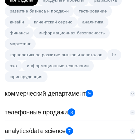
все отделы
продукты и проекты
разработка
развитие бизнеса и продажи
тестирование
дизайн
клиентский сервис
аналитика
финансы
информационная безопасность
маркетинг
корпоративное развитие рынков и капиталов
hr
axo
информационные технологии
юриспруденция
коммерческий департамент
9
Key Account Manager (EdTech)
телефонные продажи
8
HeadHunter::Коммерческий департамент
4 авг. 2026
Менеджер по продажам в сегменте малого и среднего
analytics/data science
150000 ₽
7
бизнеса
Казань