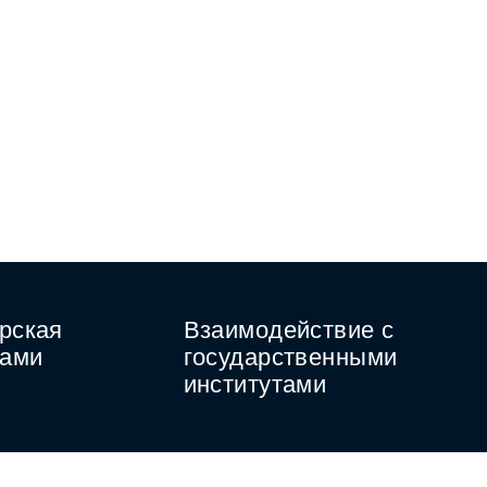
рская
Взаимодействие с
нами
государственными
институтами