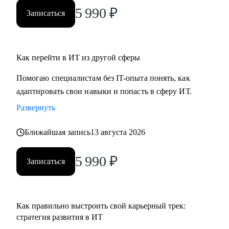
ты новичок и только определяешься с выбором, я проведу
5 990
₽
Записаться
для тебя обзор на самые востребованные профессии в
сфере ИТ, расскажу про лайфхаки и особенности работы.
Как перейти в ИТ из другой сферы
Помогаю специалистам без IT-опыта понять, как
адаптировать свои навыки и попасть в сферу ИТ.
Развернуть
Ближайшая запись
13 августа 2026
5 990
₽
Записаться
Как правильно выстроить свой карьерный трек:
стратегия развития в ИТ