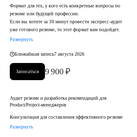
Формат для тех, у кого есть конкретные вопросы по
• Руководителям бизнеса: построение продуктовой
резюме или будущей профессии.
команды, консультация "внешнего СРО", построение
Если вы хотите за 30 минут провести экспресс-аудит
продуктовой культуры и ускорение процессов для
уже готового резюме, то этот формат вам подойдет.
достижения целей.
• Тем, кто недавно стал руководителем: как работать с
Развернуть
командой, выстраивать эффективные процессы и не
Ближайшая запись
7 августа 2026
сжигать команду, как работать со смежными командами,
заказчиками и руководителями.
9 900
₽
• Senior менеджерам, которые хотят вырасти до СРО:
Записаться
построение стратегии роста, менторство по рабочим
вопросам.
• Junior и middle project/product-менеджмента, которые хотят
Аудит резюме и разработка рекомендаций для
расти.
Product/Project-менеджеров
• Тем, кто хочет войти в IT и начать строить карьеру с нуля.
Консультация для составления эффективного резюме
Развернуть