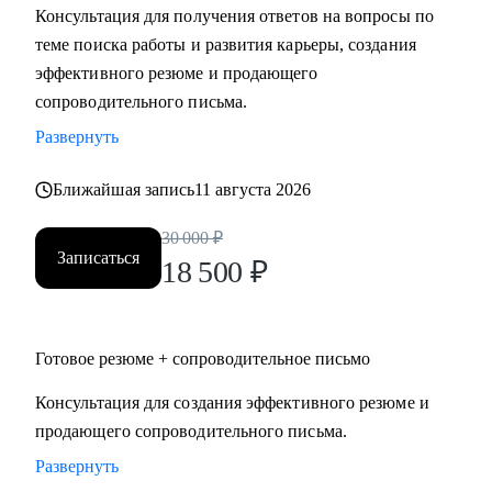
Консультация для получения ответов на вопросы по
Мидл и топ руководители.
теме поиска работы и развития карьеры, создания
• CEO/Генеральный директор
эффективного резюме и продающего
• Операционный директор/Исполнительный директор
сопроводительного письма.
• Коммерческий директор/Директор по продажам
Развернуть
• CFO/ Финансовый директор
• Технический директор
Ближайшая запись
11 августа 2026
• Директор по производству
• ИТ-директор
30 000
₽
• Директор по логистике и закупкам
Записаться
18 500
₽
• Директор по стратегическому развитию
• Директор по качеству
Готовое резюме + сопроводительное письмо
Для своих клиентов я — Карьерный доктор, который
поможет «диагностировать и вылечить» проблемы в
Консультация для создания эффективного резюме и
области профессионального развития: выявить сильные
продающего сопроводительного письма.
стороны и зоны роста, понять личную профессиональную
Развернуть
уникальность, найти оптимальное и актуальное решение, а