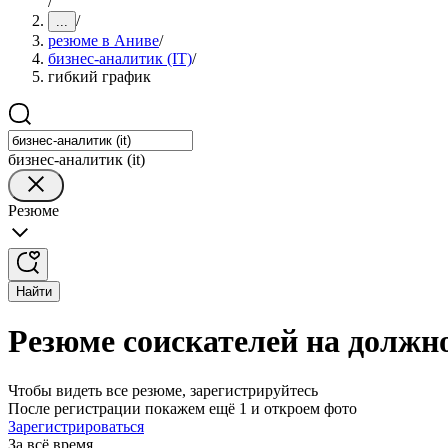
/
/
...
резюме в Аниве
/
бизнес-аналитик (IT)
/
гибкий график
бизнес-аналитик (it)
Резюме
Найти
Резюме соискателей на должно
Чтобы видеть все резюме, зарегистрируйтесь
После регистрации покажем ещё 1 и откроем фото
Зарегистрироваться
За всё время