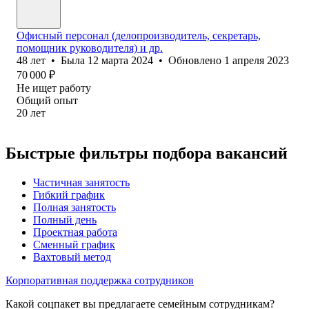
Офисный персонал (делопроизводитель, секретарь,
помощник руководителя) и др.
48
лет
•
Была
12 марта 2024
•
Обновлено
1 апреля 2023
70 000
₽
Не ищет работу
Общий опыт
20
лет
Быстрые фильтры подбора вакансий
Частичная занятость
Гибкий график
Полная занятость
Полный день
Проектная работа
Сменный график
Вахтовый метод
Корпоративная поддержка сотрудников
Какой соцпакет вы предлагаете семейным сотрудникам?