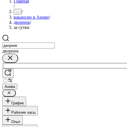
Главная
/
/
...
вакансии в Аниве
/
дворник
/
за сутки
дворник
Анива
График
Рабочие часы
Опыт