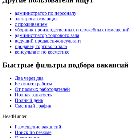
Другие пользователи ищут
администратор по персоналу
электрогазосварщик
с проживанием
уборщик производственных и служебных помещений
администратор торгового зала
ведущий продавец-консультант
продавец торгового зала
консультант по косметике
Быстрые фильтры подбора вакансий
Два через два
Без опыта работы
От прямых работодателей
Полная занятость
Полный день
Сменный график
HeadHunter
Размещение вакансий
Поиск по резюме
О компании