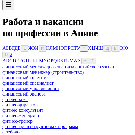
Работа и вакансии
по профессии в Аниве
А
Б
В
Г
Д
Е
Ж
З
И
К
Л
М
Н
О
П
Р
С
Т
У
Х
Ц
Ч
Ш
Э
Ю
Ё
Й
Ф
Щ
Ы
#
Я
A
B
C
D
E
F
G
H
I
J
K
L
M
N
O
P
Q
R
S
T
U
V
W
X
Y
Z
финансовый менеджер со знанием английского языка
финансовый менеджер (строительство)
финансовый советник
финансовый специалист
финансовый управляющий
финансовый эксперт
фитнес-врач
фитнес-директор
фитнес-консультант
фитнес-менеджер
фитнес-тренер
фитнес-тренер групповых программ
флеболог