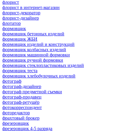
флорист
флорист в интернет-магазин
флорист-декоратор
флорист-дизайнер
флотатор
формовщик
формовщик бетонных изделий
формовщик ЖБИ
формовщик изделий и конструкций
формовщик колбасных изделий
формовщик машинной формовки
формовщик ручной формовки
формовщик стеклопластиковых изделий
формовщик теста
формовщик хлебобулочных изделий
фотограф
фотограф-дизайнер
фотограф предметной съемки
фотограф-продавец
фотограф-ретушёр
фотокорреспондент
фоторедактор
фрахтовый брокер
фрезеровщик
фрезеровщик 4-5 разряда