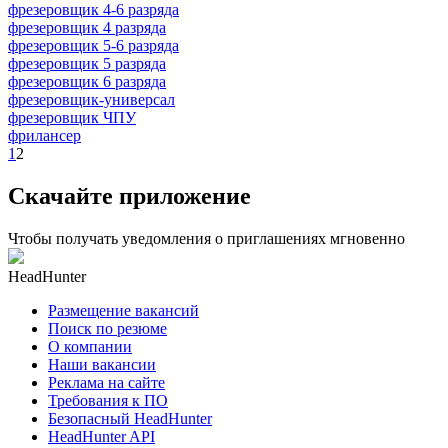
фрезеровщик 4-6 разряда
фрезеровщик 4 разряда
фрезеровщик 5-6 разряда
фрезеровщик 5 разряда
фрезеровщик 6 разряда
фрезеровщик-универсал
фрезеровщик ЧПУ
фрилансер
1
2
Скачайте приложение
Чтобы получать уведомления о приглашениях мгновенно
HeadHunter
Размещение вакансий
Поиск по резюме
О компании
Наши вакансии
Реклама на сайте
Требования к ПО
Безопасный HeadHunter
HeadHunter API