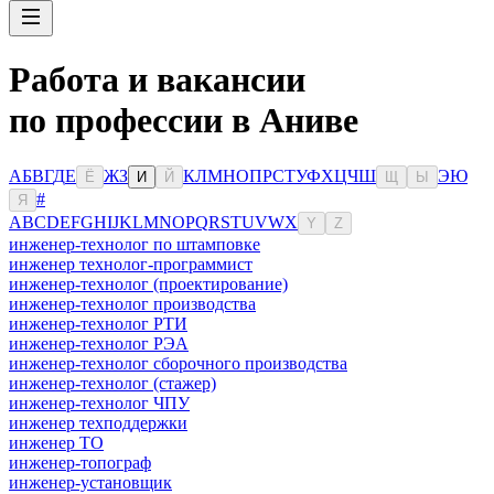
Работа и вакансии
по профессии в Аниве
А
Б
В
Г
Д
Е
Ж
З
К
Л
М
Н
О
П
Р
С
Т
У
Ф
Х
Ц
Ч
Ш
Э
Ю
Ё
И
Й
Щ
Ы
#
Я
A
B
C
D
E
F
G
H
I
J
K
L
M
N
O
P
Q
R
S
T
U
V
W
X
Y
Z
инженер-технолог по штамповке
инженер технолог-программист
инженер-технолог (проектирование)
инженер-технолог производства
инженер-технолог РТИ
инженер-технолог РЭА
инженер-технолог сборочного производства
инженер-технолог (стажер)
инженер-технолог ЧПУ
инженер техподдержки
инженер ТО
инженер-топограф
инженер-установщик