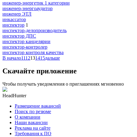
инженер-энергетик 1 категории
инженер-энергоаудитор
инженер ЭТЛ
инкассатор
инспектор
1
инспектор-делопроизводитель
инспектор ДПС
инспектор канцелярии
инспектор-контролер
инспектор контроля качества
В начало
11
12
13
14
15
дальше
Скачайте приложение
Чтобы получать уведомления о приглашениях мгновенно
HeadHunter
Размещение вакансий
Поиск по резюме
О компании
Наши вакансии
Реклама на сайте
Требования к ПО