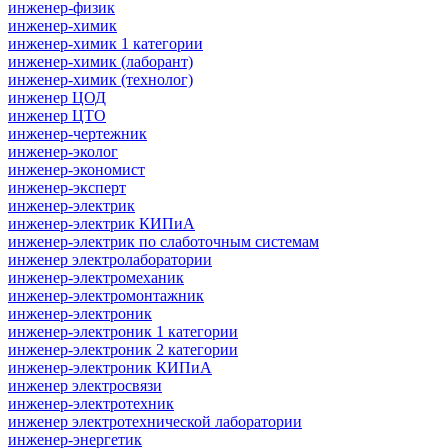
инженер-физик
инженер-химик
инженер-химик 1 категории
инженер-химик (лаборант)
инженер-химик (технолог)
инженер ЦОД
инженер ЦТО
инженер-чертежник
инженер-эколог
инженер-экономист
инженер-эксперт
инженер-электрик
инженер-электрик КИПиА
инженер-электрик по слаботочным системам
инженер электролаборатории
инженер-электромеханик
инженер-электромонтажник
инженер-электроник
инженер-электроник 1 категории
инженер-электроник 2 категории
инженер-электроник КИПиА
инженер электросвязи
инженер-электротехник
инженер электротехнической лаборатории
инженер-энергетик