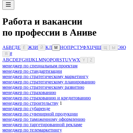
Работа и вакансии
по профессии в Аниве
А
Б
В
Г
Д
Е
Ж
З
И
К
Л
Н
О
П
Р
С
Т
У
Ф
Х
Ц
Ч
Ш
Э
Ю
Ё
Й
М
Щ
Ы
#
Я
A
B
C
D
E
F
G
H
I
J
K
L
M
N
O
P
Q
R
S
T
U
V
W
X
Y
Z
менеджер по специальным проектам
менеджер по стандартизации
менеджер по стратегическому маркетингу
менеджер по стратегическому планированию
менеджер по стратегическому развитию
менеджер по страхованию
менеджер по страхованию и кредитованию
менеджер по строительству
1
менеджер по субаренде
менеджер по сувенирной продукции
менеджер по таможенному оформлению
менеджер по таргетированной рекламе
менеджер по телемаркетингу