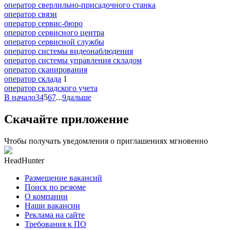
оператор сверлильно-присадочного станка
оператор связи
оператор сервис-бюро
оператор сервисного центра
оператор сервисной службы
оператор системы видеонаблюдения
оператор системы управления складом
оператор сканирования
оператор склада
1
оператор складского учета
В начало
3
4
5
6
7
...
9
дальше
Скачайте приложение
Чтобы получать уведомления о приглашениях мгновенно
HeadHunter
Размещение вакансий
Поиск по резюме
О компании
Наши вакансии
Реклама на сайте
Требования к ПО