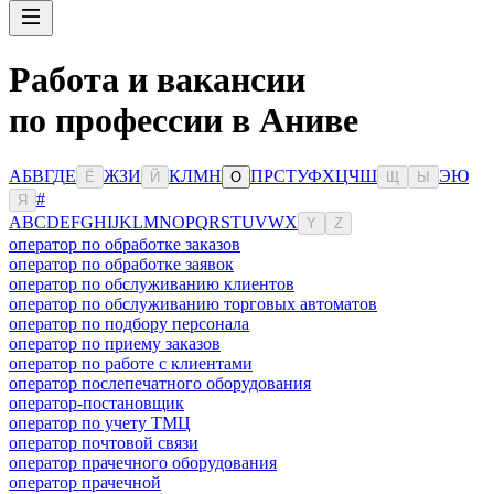
Работа и вакансии
по профессии в Аниве
А
Б
В
Г
Д
Е
Ж
З
И
К
Л
М
Н
П
Р
С
Т
У
Ф
Х
Ц
Ч
Ш
Э
Ю
Ё
Й
О
Щ
Ы
#
Я
A
B
C
D
E
F
G
H
I
J
K
L
M
N
O
P
Q
R
S
T
U
V
W
X
Y
Z
оператор по обработке заказов
оператор по обработке заявок
оператор по обслуживанию клиентов
оператор по обслуживанию торговых автоматов
оператор по подбору персонала
оператор по приему заказов
оператор по работе с клиентами
оператор послепечатного оборудования
оператор-постановщик
оператор по учету ТМЦ
оператор почтовой связи
оператор прачечного оборудования
оператор прачечной