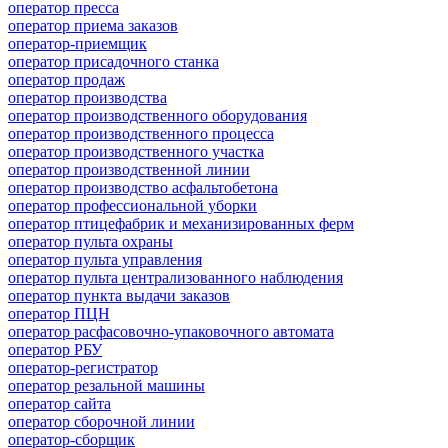
оператор пресса
оператор приема заказов
оператор-приемщик
оператор присадочного станка
оператор продаж
оператор производства
оператор производственного оборудования
оператор производственного процесса
оператор производственного участка
оператор производственной линии
оператор производство асфальтобетона
оператор профессиональной уборки
оператор птицефабрик и механизированных ферм
оператор пульта охраны
оператор пульта управления
оператор пульта централизованного наблюдения
оператор пункта выдачи заказов
оператор ПЦН
оператор расфасовочно-упаковочного автомата
оператор РБУ
оператор-регистратор
оператор резальной машины
оператор сайта
оператор сборочной линии
оператор-сборщик