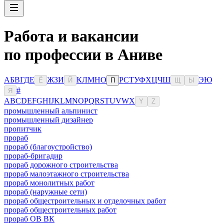
Работа и вакансии
по профессии в Аниве
А
Б
В
Г
Д
Е
Ж
З
И
К
Л
М
Н
О
Р
С
Т
У
Ф
Х
Ц
Ч
Ш
Э
Ю
Ё
Й
П
Щ
Ы
#
Я
A
B
C
D
E
F
G
H
I
J
K
L
M
N
O
P
Q
R
S
T
U
V
W
X
Y
Z
промышленный альпинист
промышленный дизайнер
пропитчик
прораб
прораб (благоустройство)
прораб-бригадир
прораб дорожного строительства
прораб малоэтажного строительства
прораб монолитных работ
прораб (наружные сети)
прораб общестроительных и отделочных работ
прораб общестроительных работ
прораб ОВ ВК