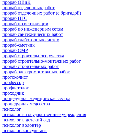
прораб ОВиК
прораб отделочных работ
прораб отделочных работ (с бригадой)
прораб ПГС
прораб по вентиляции
прораб по инженерным сетям
прораб сантехнических работ
прораб слаботочных систем
прораб-сметчик
прораб СМР
прораб строительного участка
прораб строительно-монтажных работ
прораб строительных работ
прораб электромонтажных работ
протоколист
профессор
профпатолог
проходчик
процедурная медицинская сестра
процедурная медсестра
психолог
психолог в государственные учреждения
психолог в детский сад
психолог волонтёр
психолог-консультант