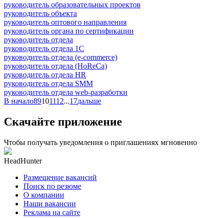
руководитель образовательных проектов
руководитель объекта
руководитель оптового направления
руководитель органа по сертификации
руководитель отдела
руководитель отдела 1С
руководитель отдела (e-commerce)
руководитель отдела (HoReCa)
руководитель отдела HR
руководитель отдела SMM
руководитель отдела web-разработки
В начало
8
9
10
11
12
...
17
дальше
Скачайте приложение
Чтобы получать уведомления о приглашениях мгновенно
HeadHunter
Размещение вакансий
Поиск по резюме
О компании
Наши вакансии
Реклама на сайте