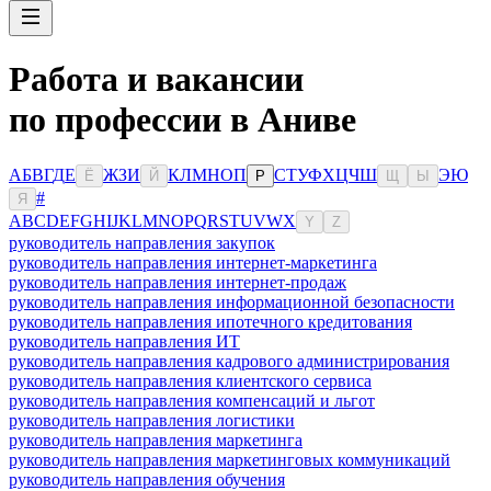
Работа и вакансии
по профессии в Аниве
А
Б
В
Г
Д
Е
Ж
З
И
К
Л
М
Н
О
П
С
Т
У
Ф
Х
Ц
Ч
Ш
Э
Ю
Ё
Й
Р
Щ
Ы
#
Я
A
B
C
D
E
F
G
H
I
J
K
L
M
N
O
P
Q
R
S
T
U
V
W
X
Y
Z
руководитель направления закупок
руководитель направления интернет-маркетинга
руководитель направления интернет-продаж
руководитель направления информационной безопасности
руководитель направления ипотечного кредитования
руководитель направления ИТ
руководитель направления кадрового администрирования
руководитель направления клиентского сервиса
руководитель направления компенсаций и льгот
руководитель направления логистики
руководитель направления маркетинга
руководитель направления маркетинговых коммуникаций
руководитель направления обучения