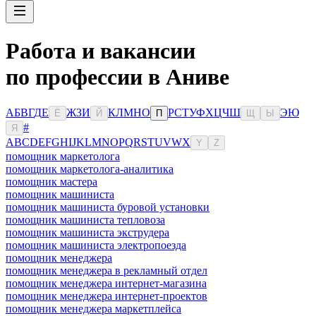
Работа и вакансии
по профессии в Аниве
А
Б
В
Г
Д
Е
Ж
З
И
К
Л
М
Н
О
Р
С
Т
У
Ф
Х
Ц
Ч
Ш
Э
Ю
Ё
Й
П
Щ
Ы
#
Я
A
B
C
D
E
F
G
H
I
J
K
L
M
N
O
P
Q
R
S
T
U
V
W
X
Y
Z
помощник маркетолога
помощник маркетолога-аналитика
помощник мастера
помощник машиниста
помощник машиниста буровой установки
помощник машиниста тепловоза
помощник машиниста экструдера
помощник машиниста электропоезда
помощник менеджера
помощник менеджера в рекламный отдел
помощник менеджера интернет-магазина
помощник менеджера интернет-проектов
помощник менеджера маркетплейса