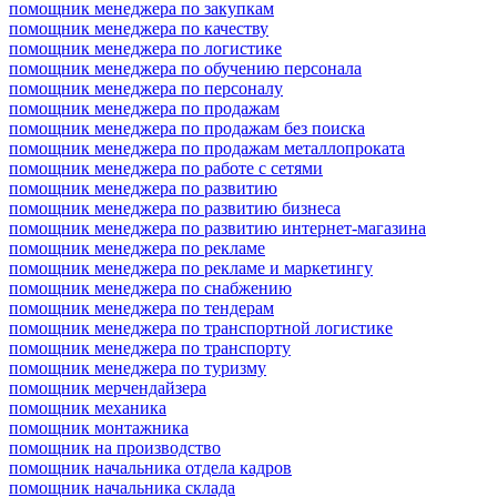
помощник менеджера по закупкам
помощник менеджера по качеству
помощник менеджера по логистике
помощник менеджера по обучению персонала
помощник менеджера по персоналу
помощник менеджера по продажам
помощник менеджера по продажам без поиска
помощник менеджера по продажам металлопроката
помощник менеджера по работе с сетями
помощник менеджера по развитию
помощник менеджера по развитию бизнеса
помощник менеджера по развитию интернет-магазина
помощник менеджера по рекламе
помощник менеджера по рекламе и маркетингу
помощник менеджера по снабжению
помощник менеджера по тендерам
помощник менеджера по транспортной логистике
помощник менеджера по транспорту
помощник менеджера по туризму
помощник мерчендайзера
помощник механика
помощник монтажника
помощник на производство
помощник начальника отдела кадров
помощник начальника склада