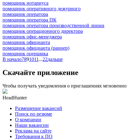
помощник нотариуса
помощник оперативного дежурного
помощник оператора
помощник оператора ПК
помощник оператора производственной линии
помощник операционного директора
помощник офис-менеджера
помощник официанта
помощник официанта (раннер)
помощник оценщика
В начало
7
8
9
10
11
...
22
дальше
Скачайте приложение
Чтобы получать уведомления о приглашениях мгновенно
HeadHunter
Размещение вакансий
Поиск по резюме
О компании
Наши вакансии
Реклама на сайте
Требования к ПО